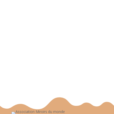
Miroirs du Monde
Marché interculturel et intergénérationnel dans le
quartier de Planoise Depuis 2017 l’association
Miroirs du Monde est organisatrice de
l’évènement socioculturel intitulé « Village du
Monde »....